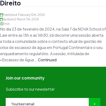
Direito
Published: February 12th, 2024
Updated: March 7th, 2024
1 min
No dia 23 de fevereiro de 2024, na Sala 7 da NOVA School of
Law entre as 15h e as 16h30, irá decorrer uma sessão aberta
a toda a comunidade sobre o contexto atual de gestão de
crise de escassez de água em Portugal Continental e o seu
enquadramento regulatório. A sessão, intitulada de
«Escassez de Água …
Continued
Join our community
Subscribe to our newsletter